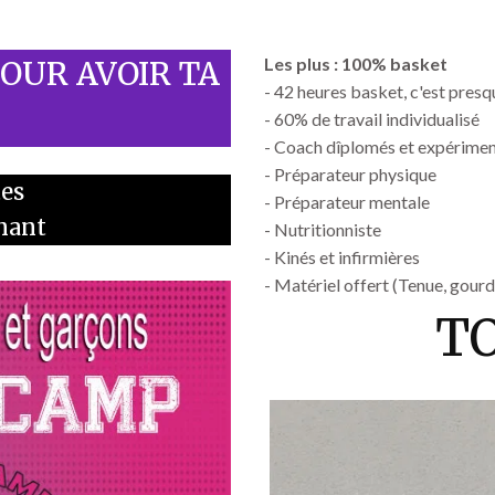
Les plus : 100% basket
POUR AVOIR TA
- 42 heures basket, c'est pres
- 60% de travail individualisé
- Coach dîplomés et expérime
- Préparateur physique
tes
- Préparateur mentale
enant
- Nutritionniste
- Kinés et infirmières
- Matériel offert (Tenue, gourde
T