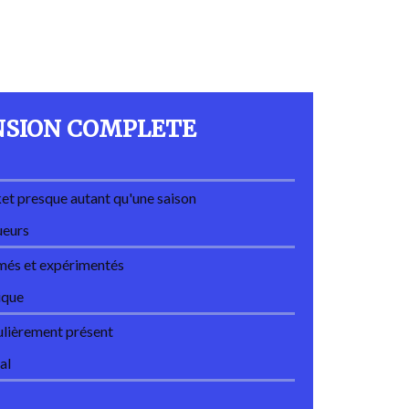
NSION COMPLETE
et presque autant qu'une saison
ueurs
ômés et expérimentés
ique
ulièrement présent
al