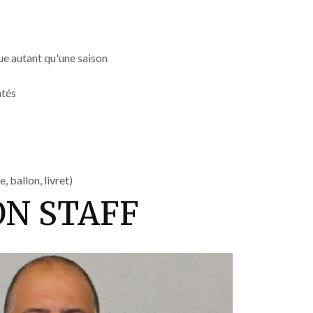
que autant qu'une saison
ntés
, ballon, livret)
ON STAFF