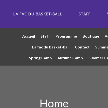
LA FAC DU BASKET-BALL
STAFF
Accueil
Staff
Programme
Boutique
A
La fac du basket-ball
Contact
Summe
Spring Camp
Autumn Camp
Summer C
Home