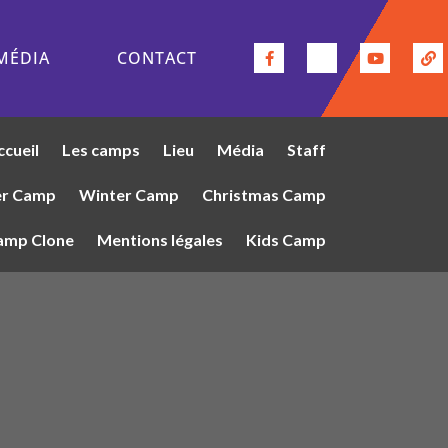
MÉDIA
CONTACT
ccueil
Les camps
Lieu
Média
Staff
r Camp
Winter Camp
Christmas Camp
amp Clone
Mentions légales
Kids Camp