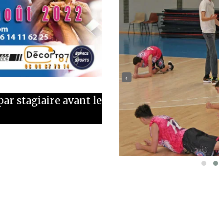
‹
par stagiaire avant le