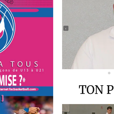
‹
TON 